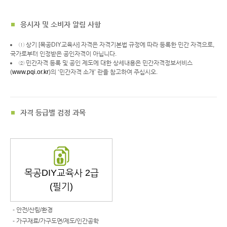
응시자 및 소비자 알림 사항
① 상기 [목공DIY교육사] 자격은 자격기본법 규정에 따라 등록한 민간 자격으로,
국가로부터 인정받은 공인자격이 아닙니다.
② 민간자격 등록 및 공인 제도에 대한 상세내용은 민간자격정보서비스
(
www.pqi.or.kr
)의 ‘민간자격 소개’ 란을 참고하여 주십시오.
자격 등급별 검정 과목
목공DIY교육사 2급
(필기)
- 안전/산림/환경
- 가구재료/가구도면/제도/인간공학