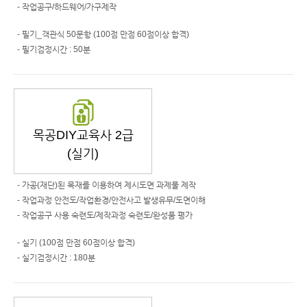
- 작업공구/하드웨어/가구제작
- 필기_객관식 50문항 (100점 만점 60점이상 합격)
- 필기검정시간 : 50분
목공DIY교육사 2급
(실기)
- 가공(재단)된 목재를 이용하여 제시도면 과제물 제작
- 작업과정 안전도/작업환경/안전사고 발생유무/도면이해
- 작업공구 사용 숙련도/제작과정 숙련도/완성품 평가
- 실기 (100점 만점 60점이상 합격)
- 실기검정시간 : 180분