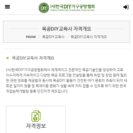
전체메뉴
목공DIY교육사 자격개요
Home
목공DIY교육사
목공DIY교육사 자격개요
Home
협회소개
목공DIY교육사 자격개요
협회회원
목공DIY교육사
(사)한국DIY가구공방협회에서 체계적이고 전문적인 목공기술인을 양성하여 교육
이수자에게 지속적이고 다양한 목공 프로그램 컨설팅을 통해 취업 및 창업 등에 필요
목공DIY교육사 자격개요
한 관련 정보를 제공함과 동시에 목공DIY 활동이 건전한 여가 문회의 주축이 되어 새
로운 일자리 창출 및 목재이용 문화가 생활 속에 자리 잡을 수 있도록 하기 위한 한국
목공DIY교육사 강사현황
직업능력개발원 등록 민간자격 제도입니다.
2026 자격검정일정
협회지정교육기관
협회소식
자격정보
참여마당