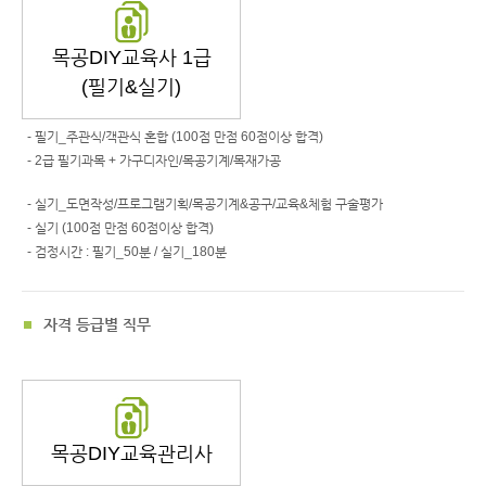
목공DIY교육사 1급
(필기&실기)
- 필기_주관식/객관식 혼합 (100점 만점 60점이상 합격)
- 2급 필기과목 + 가구디자인/목공기계/목재가공
- 실기_도면작성/프로그램기획/목공기계&공구/교육&체험 구술평가
- 실기 (100점 만점 60점이상 합격)
- 검정시간 : 필기_50분 / 실기_180분
자격 등급별 직무
목공DIY교육관리사