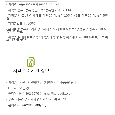
- 자격명 : 목공DIY교육사 (관리사 / 1급 / 2급)
사이트이용안내
- 자격의 종류 : 등록 민간자격 / 등록번호 2012-1141
- 검정(응시)료 : 관리사 /1급-이론 2만원, 실기 10만원 / 2급-이론 2만원, 실기 5만
로그인
원
- 자격증발급비 : 10만원
회원가입
- 응시료 환불규정 : 검정 전일까지 취소 시 100% 환불 / 검정 당일 취소 시 30%
공제 후 환불.
이용약관
- 자격증 발급비 환불규정 : 자격증 제작 및 발송 이전 취소 시 100% 환불, 이후 취
소 시 환급 불가
개인정보 취급방침
이메일 무단수집거부
1:1문의
자격관리기관 정보
© 한국DIY가구공방협회. All Rights Reserved.
- 자격발급기관 : 사단법인 한국디아이와이가구공방협회
- 대표자 : 오 진 경
- 연락처 : 044-862-6576 (master@koreadiy.org)
- 주소 : 세종특별자치시 연서면 도신고복로 443
- 홈페이지 :
www.koreadiy.org